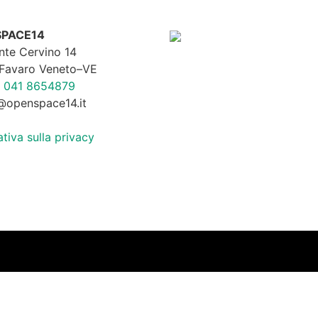
PACE14
nte Cervino 14
Favaro Veneto–VE
x
041 8654879
@openspace14.it
tiva sulla privacy